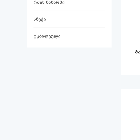
რძის ნაწარმი
სნექი
ტკბილეული
მ