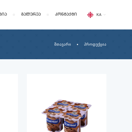
ცია
გალერეა
კონტაქტი
KA
მთავარი
პროდუქცია