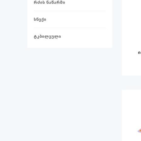
რძის ნაწარმი
სნექი
ტკბილეული
ი